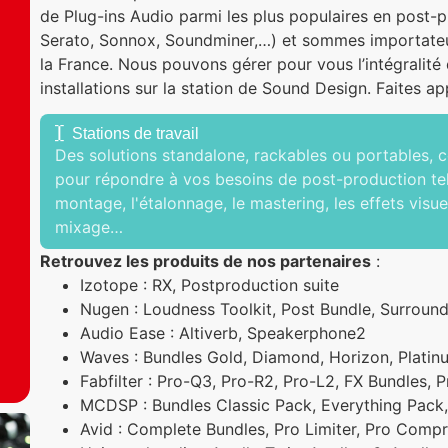
de Plug-ins Audio parmi les plus populaires en post-
Serato, Sonnox, Soundminer,…) et sommes importateu
la France. Nous pouvons gérer pour vous l’intégralit
installations sur la station de Sound Design.
Faites ap
Stations de travail
Des solutions standalone, rackables ou portables, 
pour répondre à vos besoins de post-production tel
montage, l'étalonnage, le mastering, les effets visuel
mixage…
Retrouvez les produits de nos partenaires
:
Izotope : RX, Postproduction suite
Nugen : Loudness Toolkit, Post Bundle, Surround
Audio Ease : Altiverb, Speakerphone2
Waves : Bundles Gold, Diamond, Horizon, Platin
Fabfilter : Pro-Q3, Pro-R2, Pro-L2, FX Bundles, 
MCDSP : Bundles Classic Pack, Everything Pack, 
Avid : Complete Bundles, Pro Limiter, Pro Compr