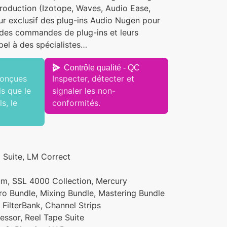
production (Izotope, Waves, Audio Ease,
r exclusif des plug-ins Audio Nugen pour
é des commandes de plug-ins et leurs
pel à des spécialistes…
Contrôle qualité - QC
conçues
Inspecter, détecter et
s que le
signaler les non-
s, le
conformités.
 Suite, LM Correct
um, SSL 4000 Collection, Mercury
Pro Bundle, Mixing Bundle, Mastering Bundle
FilterBank, Channel Strips
essor, Reel Tape Suite