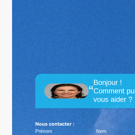
Bonjour !
“
Comment pui
vous aider ?
Nous contacter :
Prénom
Nom