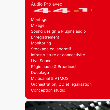
Audio Pro avec
!
Montage
Mixage
Sound design & Plugins audio
Enregistrement
Monitoring
Stockage collaboratif
Infrastructure et connectivité
Live Sound
Régie audio & Broadcast
Doublage
Multicanal & ATMOS
Orchestration, QC et légalisation
Conception studio