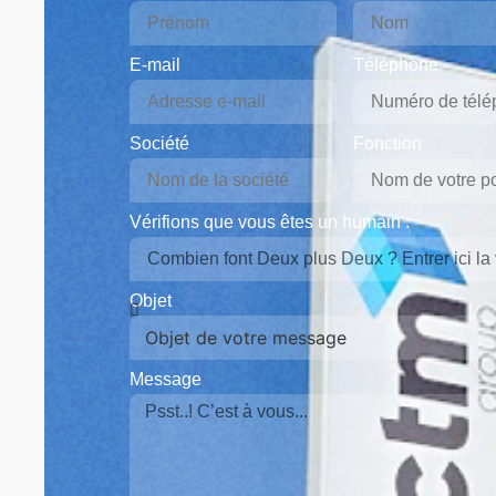
E-mail
Téléphone
Société
Fonction
Vérifions que vous êtes un humain :
Objet
Message