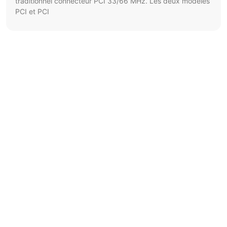
traditionnel connecteur PCI 33/66 MHz. Les deux modèles
PCI et PCI