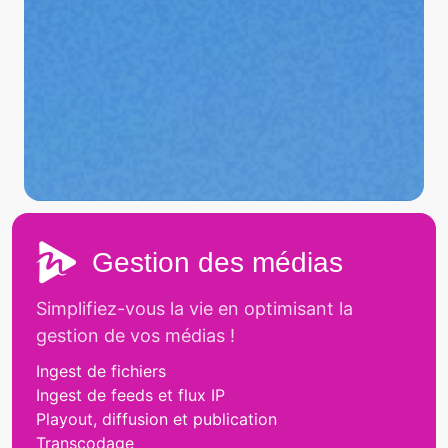
Gestion des médias
Simplifiez-vous la vie en optimisant la
gestion de vos médias !
Ingest de fichiers
Ingest de feeds et flux IP
Playout, diffusion et publication
Transcodage