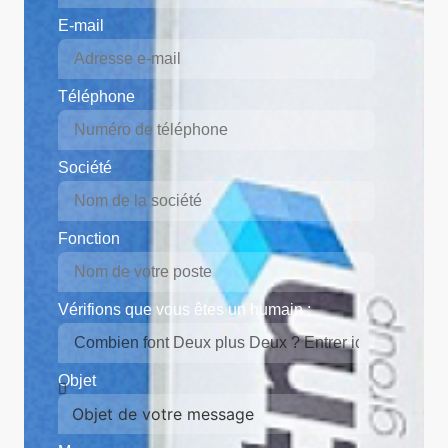
E-mail
Téléphone
Société
Fonction
Vérifions que vous êtes un humain :
Objet