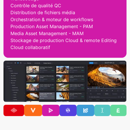
Contrôle de qualité QC
Distribution de fichiers média
Orchestration & moteur de workflows
Production Asset Management - PAM
Media Asset Management - MAM
Stockage de production Cloud & remote Editing
Cloud collaboratif