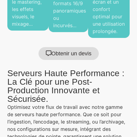
le mastering,
écran et un
formats 16/9
les effets
confort
panoramiques
visuels, le
optimal pour
ou
mixage…
une utilisation
incurvés…
prolongée.
Obtenir un devis
Serveurs Haute Performance :
La Clé pour une Post-
Production Innovante et
Sécurisée.
Optimisez votre flux de travail avec notre gamme
de serveurs haute performance. Que ce soit pour
l’ingestion, l’encodage, le streaming, ou l’archivage,
nos configurations sur mesure, intégrant des
technologies de pointe, garantissent une solution