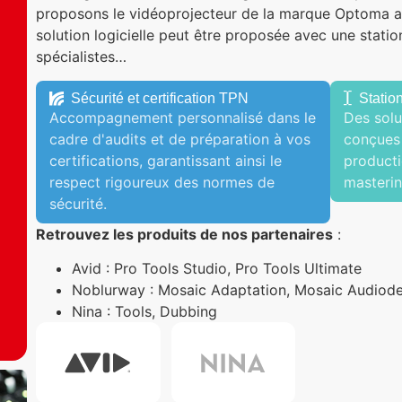
proposons le vidéoprojecteur de la marque Optoma a
solution logicielle peut être proposée avec une statio
spécialistes…
Sécurité et certification TPN
Station
Accompagnement personnalisé dans le
Des solu
cadre d'audits et de préparation à vos
conçues 
certifications, garantissant ainsi le
producti
respect rigoureux des normes de
masterin
sécurité.
Retrouvez les produits de nos partenaires
:
Avid : Pro Tools Studio, Pro Tools Ultimate
Noblurway : Mosaic Adaptation, Mosaic Audiodes
Nina : Tools, Dubbing