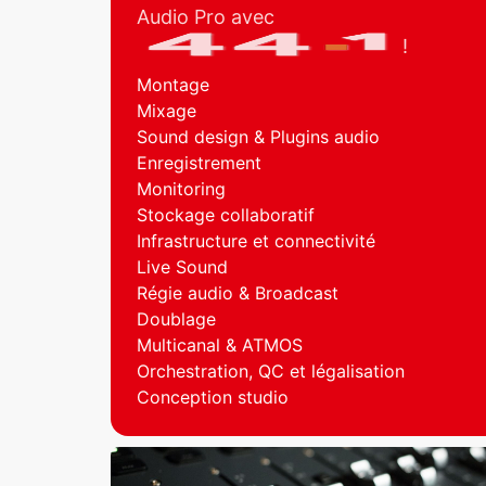
Audio Pro avec
!
Montage
Mixage
Sound design & Plugins audio
Enregistrement
Monitoring
Stockage collaboratif
Infrastructure et connectivité
Live Sound
Régie audio & Broadcast
Doublage
Multicanal & ATMOS
Orchestration, QC et légalisation
Conception studio