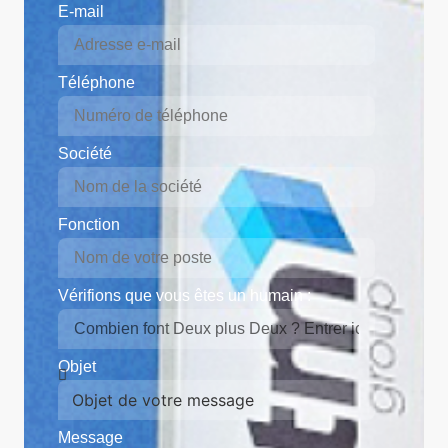
E-mail
Téléphone
Société
Fonction
Vérifions que vous êtes un humain :
Objet
Message