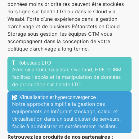
données moins prioritaires peuvent être stockées
hors ligne sur bande LTO ou dans le Cloud via
Wasabi. Forts d’une expérience dans la gestion
d’archivage et de plusieurs Pétaoctets en Cloud
Storage sous gestion, les équipes CTM vous
accompagnent dans la conception de votre
politique d’archivage à long terme.
Robotique LTO
Avec Quantum, Qualstar, Overland, HPE et IBM,
facilitez l'accès et la manipulation de données
de production sur bande LTO.
Virtualisation et hyperconvergence
Notre approche simplifie la gestion des
équipements en intégrant stockage, calcul et
virtualisation dans un seul cluster de serveurs,
facile à administrer et extrêmement résilient.
Retrouvez les produits de nos partenaires
: