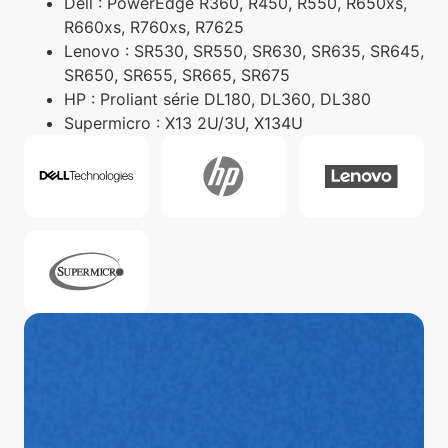
Dell : PowerEdge R360, R450, R550, R650xs,
R660xs, R760xs, R7625
Lenovo : SR530, SR550, SR630, SR635, SR645,
SR650, SR655, SR665, SR675
HP : Proliant série DL180, DL360, DL380
Supermicro : X13 2U/3U, X134U