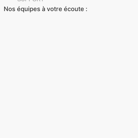
Nos équipes à votre écoute :
Obtenir un support à distance
Demander un retour matériel
📞 01 40 85 45 00