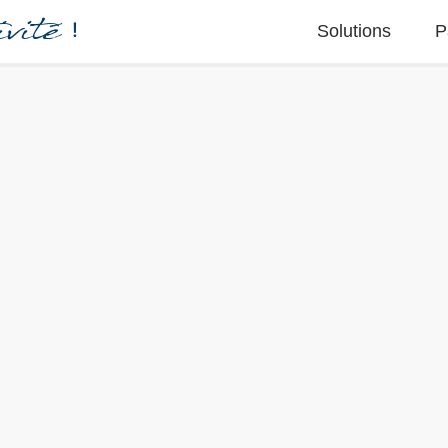
vité
!
Solutions
P