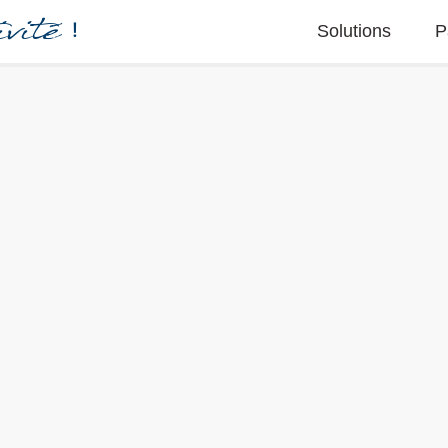
vité
!
Solutions
P